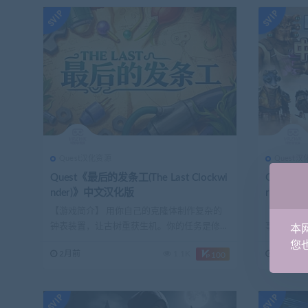
Quest汉化资源
Quest
Quest《最后的发条工(The Last Clockwi
Quest
nder)》中文汉化版
r Wars: T
中文配音
【游戏简介】 用你自己的克隆体制作复杂的
【游戏简介
钟表装置，让古树重获生机。你的任务是修复
事》是一
本
钟楼...
球，经历...
您也
2月前
1.1K
3月前
100