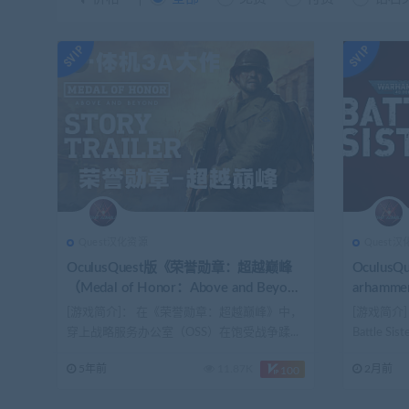
Quest汉化资源
Quest
OculusQuest版《荣誉勋章：超越巅峰
Oculus
（Medal of Honor：Above and Beyon
arhammer
d）》汉化1.0版
汉化版
[游戏简介]： 在《荣誉勋章：超越巅峰》中，
[游戏简介]：
穿上战略服务办公室（OSS）在饱受战争蹂...
Battle Sis
5年前
11.87K
2月前
100