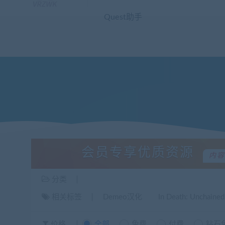
您好！欢迎来到VR中文库！本站资源全部来自汉化组自主独立汉化，请
Quest助手
会员专享优质资源
内容
分类
相关标签
Demeo汉化
In Death: Unchained
价格
全部
免费
付费
钻石