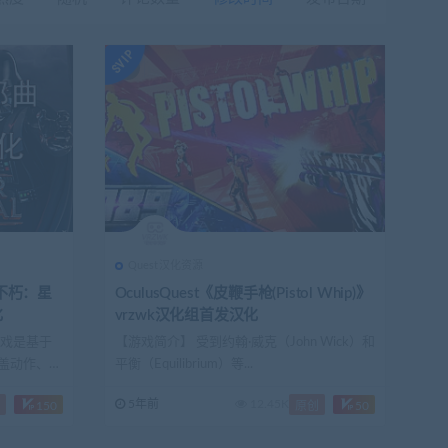
Quest汉化资源
达不朽：星
OculusQuest《皮鞭手枪(Pistol Whip)》
化
vrzwk汉化组首发汉化
游戏是基于
【游戏简介】 受到约翰·威克（John Wick）和
盖动作、角
平衡（Equilibrium）等...
5年前
12.45K
150
原创
50