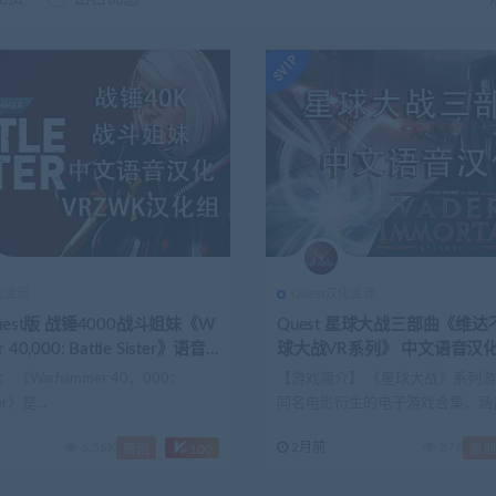
汉化资源
Quest汉化资源
Quest版 战锤4000战斗姐妹《W
Quest 星球大战三部曲《维
 40,000: Battle Sister》语音
球大战VR系列》 中文语音汉
 《Warhammer 40，000：
【游戏简介】 《星球大战》系列
ter》是...
同名电影衍生的电子游戏合集，涵
色扮...
6.56K
2月前
876
原创
100
原创