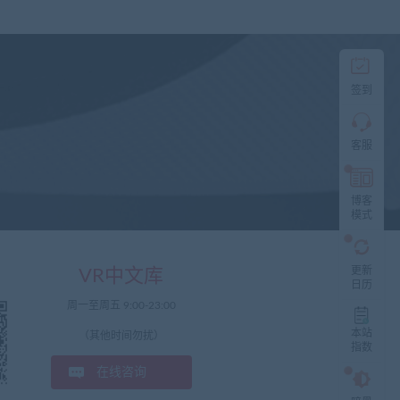
直
接
说
出
您
的
签到
需
求！
切
客服
记！
带
上
资
博客
源
模式
连
接
与
更新
VR中文库
问
日历
题！
周一至周五 9:00-23:00
工
本站
（其他时间勿扰）
指数
作
时
在线咨询
间:
9:30-