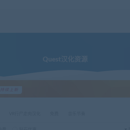
放心选购，一次付费，终身下载，售后请联系客服！
Quest汉化资源
持续上新
VR行尸走肉汉化
免费
音乐节奏
免费
钻石优惠