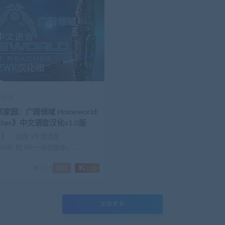
汉化资源
《家园：广阔领域 Homeworld:
eaches》中文语音汉化v1.0版
】 这款 VR 游戏是
rld》的 VR 一体机版本，...
1.1K
原创
150
加载更多