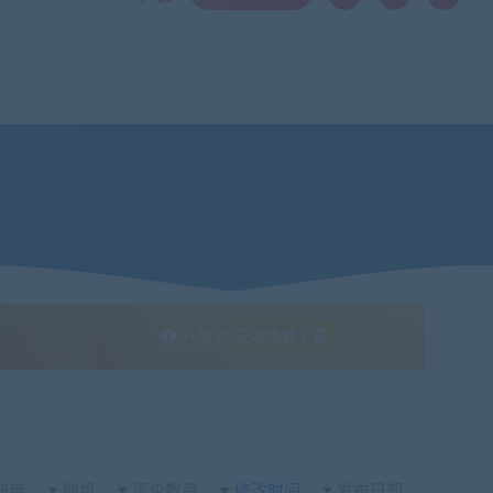
links
vip
专题
存档
标签云
用户中心
升级VIP无限免费下载
热度
随机
评论数量
修改时间
发布日期