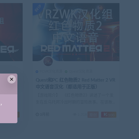
PCVR汉化资源
Quest汉化资源
×
r VR
Quest和PC 红色物质2 Red Matter 2 VR
）
中文语音汉化（都适用于正版）
了一个发生
【游戏简介】 《红色物质2》讲述了一个发
在该故事
生在反乌托邦冷战时期的冒险故事。在该故
手，
事...
3月前
1.31K
100
原创
100