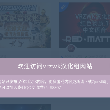
汉化资源
PCVR汉化资源
Quest汉化资源
版《星球大战：银河边缘传说(Sta
Quest和PC 红色物质1 Red Matte
欢迎访问vrzwk汉化组网站
ales from the Galaxy’s Edge)》
中文语音汉化（PC适用于正版
汉化版
】 《星球大战：银河边缘的故
【游戏简介】 《红色物质》讲述
款动作冒险游戏，您将前往巴图星
在反乌托邦冷战时期的冒险故事。
网站只发布汉化组汉化内容，更多游戏内容更新请下载Quest助
中...
可以加入我们QQ交流群964888071
1.18K
3月前
1.3K
150
原创