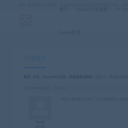
您好！欢迎来到VR中文库！本站资源全部来自汉化组自主独立汉化，请
首页
Quest汉化资源
PCV
Quest助手
汉化简介
首页
›
论坛
›
SteamVR讨论区
›
荣誉勋章请愿贴
›
回复于：荣誉勋章请
2021年4月26日 - 上午8:37
可是汉化的版本太老了 没法用最新的1.4版本啊
lbysyj
参与者