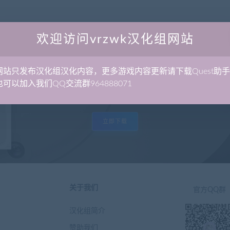
欢迎访问vrzwk汉化组网站
网站只发布汉化组汉化内容，更多游戏内容更新请下载Quest助
可以加入我们QQ交流群964888071
Quest助手 - 便携全能的Quest管理工具
立即下载
关于我们
官方QQ群
汉化组简介
赞助我们