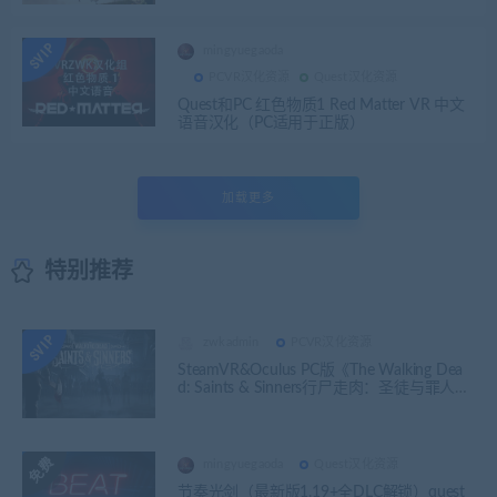
mingyuegaoda
PCVR汉化资源
Quest汉化资源
Quest和PC 红色物质1 Red Matter VR 中文
语音汉化（PC适用于正版）
加载更多
特别推荐
zwkadmin
PCVR汉化资源
SteamVR&Oculus PC版《The Walking Dea
d: Saints & Sinners行尸走肉：圣徒与罪人》
VR中文库独家汉化首发
mingyuegaoda
Quest汉化资源
节奏光剑（最新版1.19+全DLC解锁）quest