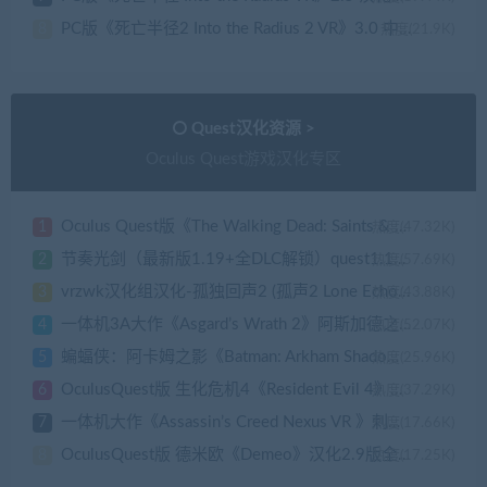
PC版《死亡半径2 Into the Radius 2 VR》3.0 中文语音汉化补丁（支持正版）全网首发
8
热度(21.9K)
Quest汉化资源 >
Oculus Quest游戏汉化专区
Oculus Quest版《The Walking Dead: Saints & Sinners行尸走肉：圣徒与罪人》VR中文库独家汉化首发
1
热度(47.32K)
节奏光剑（最新版1.19+全DLC解锁）quest1.17.0+最新BMBF1.15.0汉化+全DLC+200首中文歌曲整合包
2
热度(57.69K)
vrzwk汉化组汉化-孤独回声2 (孤声2 Lone Echo II) 全网独家首发
3
热度(43.88K)
一体机3A大作《Asgard’s Wrath 2》阿斯加德之怒 2 VR-完整汉化校正1.9版
4
热度(52.07K)
蝙蝠侠：阿卡姆之影《Batman: Arkham Shadow》汉化 – Vrzwk汉化组
5
热度(25.96K)
OculusQuest版 生化危机4《Resident Evil 4》汉化2.3版
6
热度(37.29K)
一体机大作《Assassin’s Creed Nexus VR 》刺客信条：联结核心 VR-汉化版
7
热度(17.66K)
OculusQuest版 德米欧《Demeo》汉化2.9版全网首发
8
热度(17.25K)