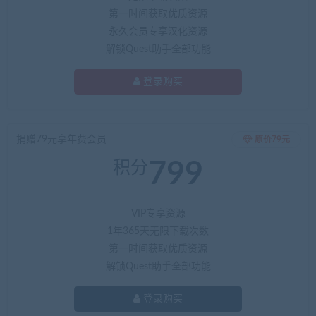
第一时间获取优质资源
永久会员专享汉化资源
解锁Quest助手全部功能
登录购买
捐赠79元享年费会员
原价79元
799
积分
VIP专享资源
1年365天无限下载次数
第一时间获取优质资源
解锁Quest助手全部功能
登录购买