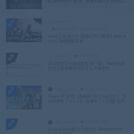
& Sinners行尸走肉：圣徒与罪人》VR中文
库独家汉化首发
zwkadmin
PCVR汉化资源
Quest汉化资源
vrzwk汉化组汉化-孤独回声2 (孤声2 Lone Ec
ho II) 全网独家首发
zwkadmin
汉化工具教程
UE4游戏汉化通用教程|第一篇：Pak解包和
打包以及简单导出并汉化文本文件
mingyuegaoda
PCVR汉化资源
Steam PC 游戏《Zenith: The Last City 》 汉
化程序补丁v1.0.11，文本补丁1.2.0版-全网
独家发布
mingyuegaoda
Quest汉化资源
OculusQuest版 生化危机4《Resident Evil