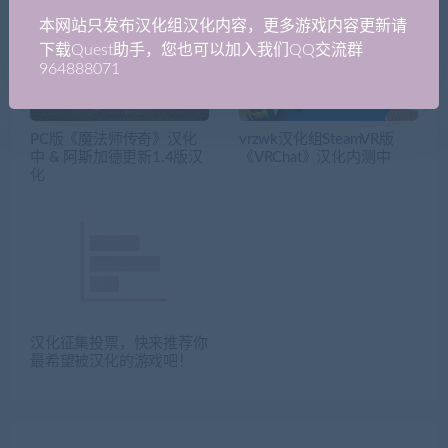
本网站只发布汉化组汉化内容，更多游戏内容更新请
下载Quest助手，您也可以加入我们QQ交流群
964888071
PC版《魔法师传奇》汉化
vrzwk汉化组SteamVR版
中 & 阿斯加德更新1.4版汉
《VRChat》汉化内测中
化
汉化征集投票，快来推荐你
最希望被汉化的游戏吧！