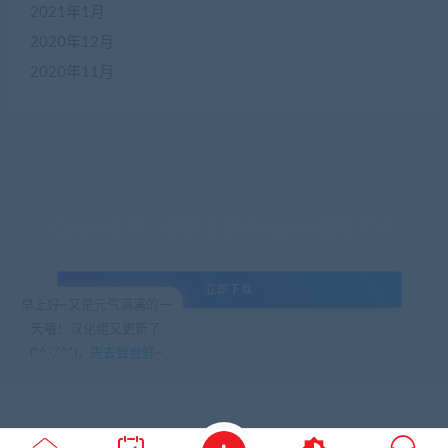
2021年1月
2020年12月
2020年11月
Quest助手 - 便携全能的Quest管理工具
立即下载
早上好~又是元气满满的一
天哦！汉化组又更新了
(*^▽^*)，
先去尝尝鲜
~
© 2018 VRZWK - WordPress Theme.