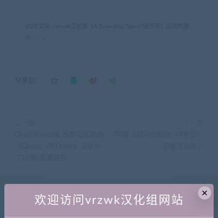
VR中文库
»
vrzwk汉化组《A Township Tale 小镇传奇》汉化内测
中。。。
分享到：
上一篇
下一篇
OculusQuest版 古罗马竞技场
PC版《战斗的刺激–VR拳击》
《Gladius VR Quest》汉化补
正版汉化补丁
丁1.0版-免费发布
×
欢迎访问vrzwk汉化组网站
相关推荐