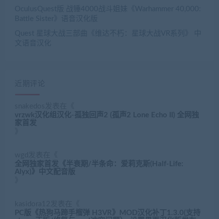
OculusQuest版 战锤4000战斗姐妹《Warhammer 40,000:
Battle Sister》语音汉化版
Quest 星球大战三部曲《维达不朽：星球大战VR系列》 中
文语音汉化
近期评论
snakedos
发表在《
vrzwk汉化组汉化-孤独回声2 (孤声2 Lone Echo II) 全网独
家首发
》
wgd
发表在《
全网独家首发《半衰期/半条命：爱莉克斯(Half-Life:
Alyx)》中文配音版
》
kasidora12
发表在《
PC版《热狗马蹄手榴弹 H3VR》MOD汉化补丁1.3.0(支持