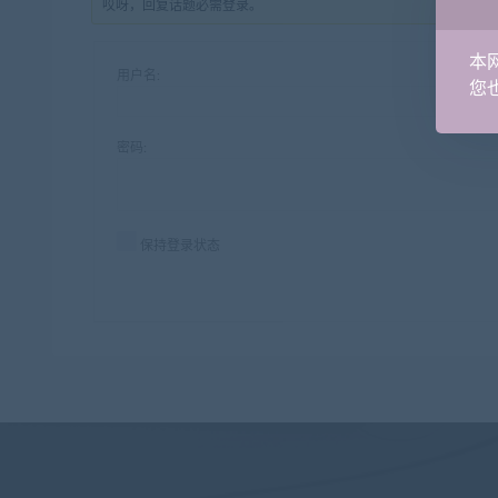
哎呀，回复话题必需登录。
本
用户名:
您也
密码:
保持登录状态