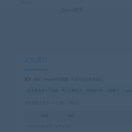
您好！欢迎来到VR中文库！本站资源全部来自汉化组自主独立汉化，请
Quest助手
汉化简介
首页
›
论坛
›
SteamVR讨论区
›
希望汉化组越做越好
该主题包含 1个回复，有 2个参与人，并且由
3年， 2月前
于
qu
正在查看 2 帖子：1-2 (共 2 个帖子)
作者
帖子
2022年3月31日 - 上午12:55