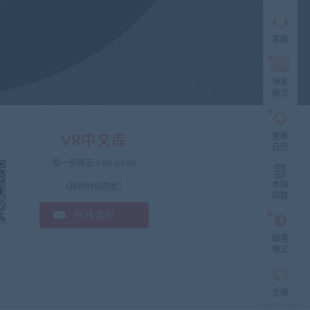
需
求！
切
客服
记！
带
上
资
博客
源
模式
连
接
与
更新
VR中文库
问
日历
题！
周一至周五 9:00-23:00
工
本站
（其他时间勿扰）
指数
作
时
在线咨询
间:
9:30-
暗黑
21:3
模式
全屏