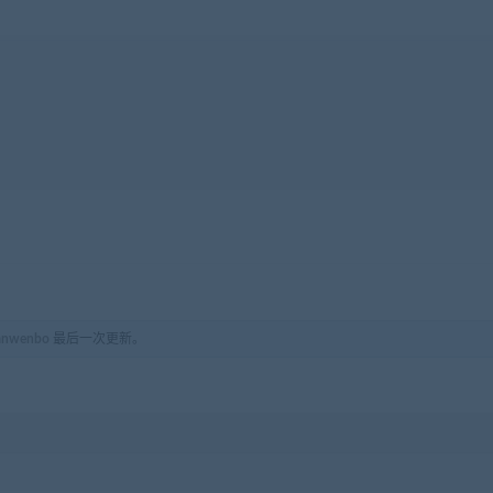
放心选购，一次付费，终身下载，售后请联系客服！
anwenbo
最后一次更新。