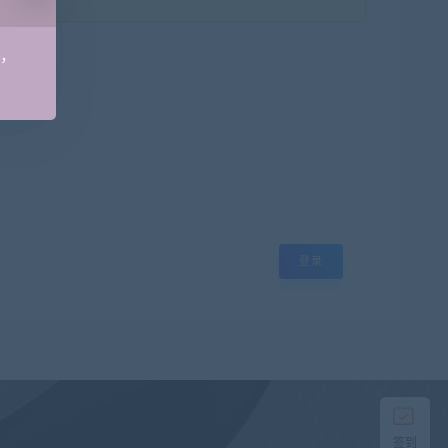
手，
在
线
客
服
登录
QQ:8
直
接
说
出
您
的
签到