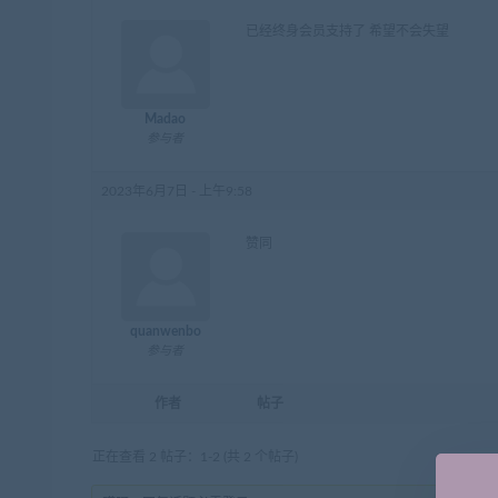
已经终身会员支持了 希望不会失望
Madao
参与者
2023年6月7日 - 上午9:58
赞同
quanwenbo
参与者
作者
帖子
正在查看 2 帖子：1-2 (共 2 个帖子)