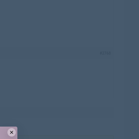
#2768
×