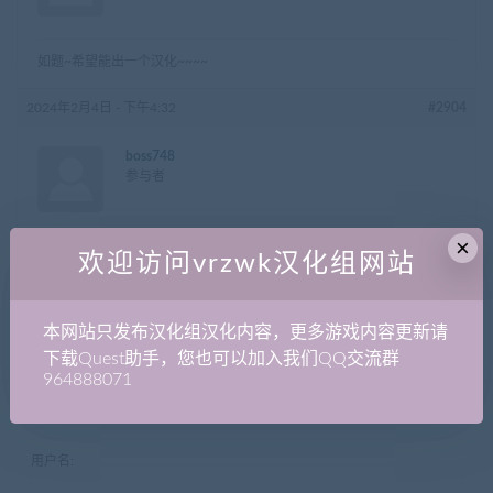
如题~希望能出一个汉化~~~~
2024年2月4日 - 下午4:32
#2904
boss748
参与者
×
同求，这游戏不汉化太可惜了！
欢迎访问vrzwk汉化组网站
作者
帖子
本网站只发布汉化组汉化内容，更多游戏内容更新请
正在查看 2 帖子：1-2 (共 2 个帖子)
下载Quest助手，您也可以加入我们QQ交流群
964888071
哎呀，回复话题必需登录。
用户名: