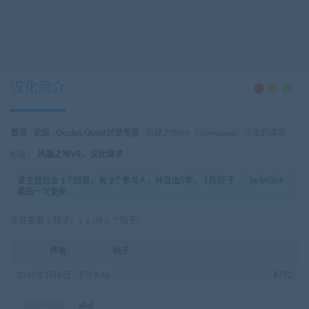
汉化简介
首页
›
论坛
›
Oculus Quest讨论专区
›
风暴之地VR（Stormland）汉化的请求
标签：
风暴之地VR，汉化请求
该主题包含 1个回复，有 2个参与人，并且由
5年， 1月前
于
jack6064
最后一次更新。
正在查看 2 帖子：1-2 (共 2 个帖子)
作者
帖子
2021年3月8日 - 下午8:46
#732
shel