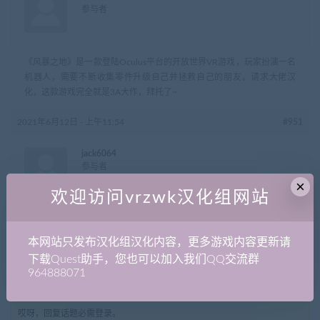
参与者
《风暴之地》是一款登陆Oculus平台的开放世界VR游戏，玩家扮演一名
机器人，需要不断收集零件升级自己并拯救自己的朋友。请求大佬汉
化，这款游戏完全就是3A大作，拜托了~
2021年6月12日 - 上午11:54
#951
jack6064
参与者
×
欢迎访问vrzwk汉化组网站
同上,拜託
本网站只发布汉化组汉化内容，更多游戏内容更新请
作者
帖子
下载Quest助手，您也可以加入我们QQ交流群
964888071
正在查看 2 帖子：1-2 (共 2 个帖子)
哎呀，回复话题必需登录。