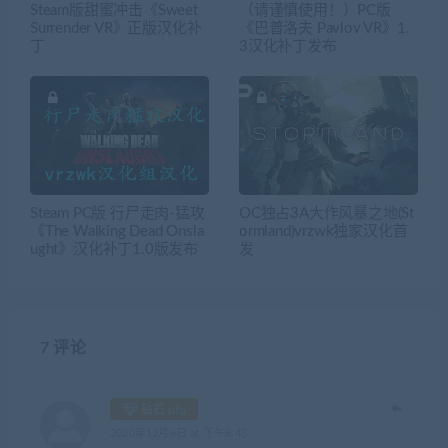
Steam版甜蜜冲击《Sweet
（请谨慎使用！）PC版
Surrender VR》正版汉化补
《巴普洛夫 Pavlov VR》1.
丁
3汉化补丁发布
Steam PC版 行尸走肉-猛攻
OC独占3A大作风暴之地(St
《The Walking Dead Onsla
ormland)vrzwk独家汉化首
ught》汉化补丁1.0版发布
发
7 评论
钻石 ufo
2020年12月6日 at 下午8:43