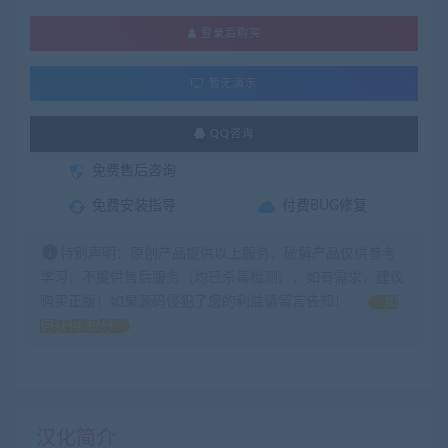
登录后购买
暂无演示
QQ咨询
免费售后咨询
免费安装指导
付费BUG修复
特别声明：原创产品提供以上服务，破解产品仅供参考
学习，不提供售后服务（均已杀毒检测），如有需求，建议
购买正版！如果源码侵犯了您的利益请留言告知！
如
何获得 积分
汉化简介