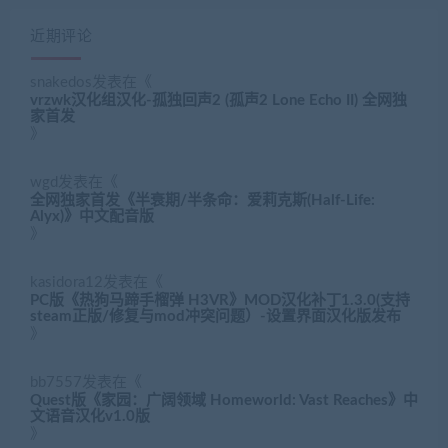
近期评论
snakedos
发表在《
vrzwk汉化组汉化-孤独回声2 (孤声2 Lone Echo II) 全网独
家首发
》
wgd
发表在《
全网独家首发《半衰期/半条命：爱莉克斯(Half-Life:
Alyx)》中文配音版
》
kasidora12
发表在《
PC版《热狗马蹄手榴弹 H3VR》MOD汉化补丁1.3.0(支持
steam正版/修复与mod冲突问题）-设置界面汉化版发布
》
bb7557
发表在《
Quest版《家园：广阔领域 Homeworld: Vast Reaches》中
文语音汉化v1.0版
》