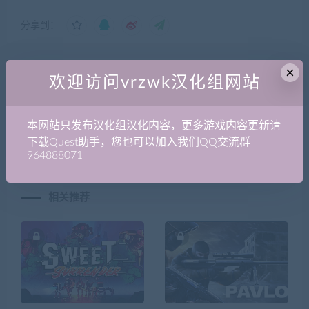
分享到：
×
欢迎访问vrzwk汉化组网站
上一篇
下一篇
Quest安卓游戏汉化通用教程|
Oculus Quest版《Dance
第一篇：Obb文件的修改及
Central 舞蹈中心》汉化版全
本网站只发布汉化组汉化内容，更多游戏内容更新请
APK的校验去除
网首发
下载Quest助手，您也可以加入我们QQ交流群
964888071
相关推荐