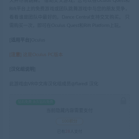
天并尽情跳舞。 借助交叉游戏，您可以在Oculus Quest和
Rift平台上的免费游戏或团队跳舞游戏中与您的朋友竞争，
看看谁是团队中最好的。Dance Central支持交叉购买。 只
需购买一次，即可在Oculus Quest和Rift Platform上玩。
[适用平台]
Oculus
[注意]
这是Oculus PC版本
[汉化组说明]
此游戏由VR中文库汉化组成员@flaredl 汉化
钻石免费 永久钻石免费
当前隐藏内容需要支付
100积分
已有
28
人支付