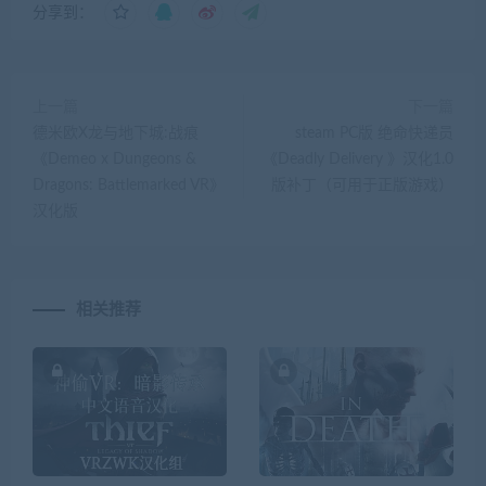
分享到：
上一篇
下一篇
德米欧X龙与地下城:战痕
steam PC版 绝命快递员
《Demeo x Dungeons &
《Deadly Delivery 》汉化1.0
Dragons: Battlemarked VR》
版补丁（可用于正版游戏）
汉化版
相关推荐