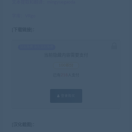
文本提取和翻译：mingyuegaoda
字库：VRgo
[下载链接]：
钻石免费 永久钻石免费
当前隐藏内容需要支付
100积分
已有
218
人支付
登录购买
[汉化截图]：