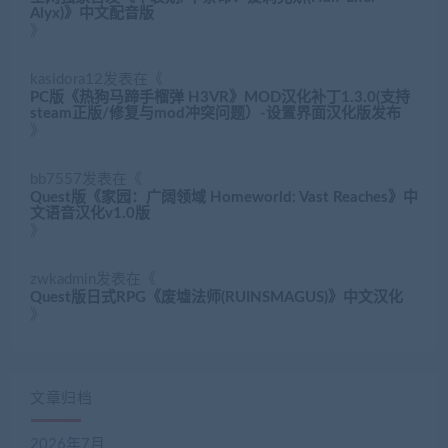
Alyx)》中文配音版
》
kasidora12
发表在《
PC版《热狗马蹄手榴弹 H3VR》MOD汉化补丁1.3.0(支持
steam正版/修复与mod冲突问题）-设置界面汉化版发布
》
bb7557
发表在《
Quest版《家园：广阔领域 Homeworld: Vast Reaches》中
文语音汉化v1.0版
》
zwkadmin
发表在《
Quest版日式RPG《废墟法师(RUINSMAGUS)》中文汉化
》
文章归档
2026年7月