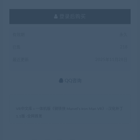
登录后购买
有效期
永久
已售
218
最近更新
2025年11月28日
QQ咨询
VR中文库
»
一体机版《钢铁侠 Marvel’s Iron Man VR》–汉化补丁
1.1版 -全网首发