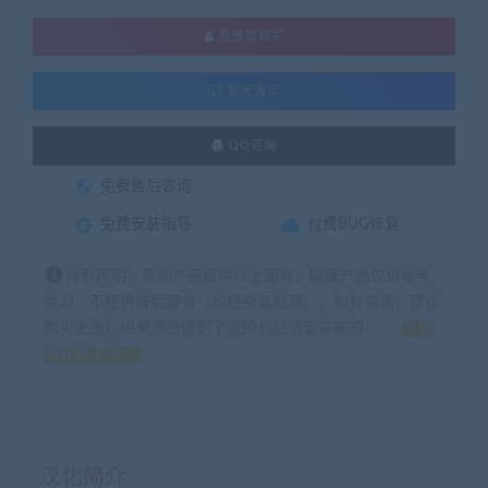
登录后购买
暂无演示
QQ咨询
免费售后咨询
免费安装指导
付费BUG修复
特别声明：原创产品提供以上服务，破解产品仅供参考
学习，不提供售后服务（均已杀毒检测），如有需求，建议
购买正版！如果源码侵犯了您的利益请留言告知！
如
何获得 积分
汉化简介