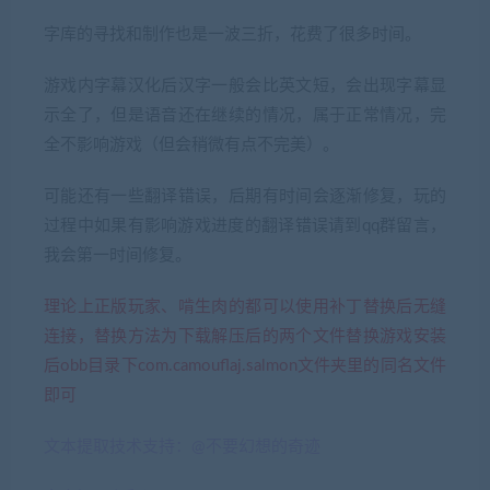
字库的寻找和制作也是一波三折，花费了很多时间。
游戏内字幕汉化后汉字一般会比英文短，会出现字幕显
示全了，但是语音还在继续的情况，属于正常情况，完
全不影响游戏（但会稍微有点不完美）。
可能还有一些翻译错误，后期有时间会逐渐修复，玩的
过程中如果有影响游戏进度的翻译错误请到qq群留言，
我会第一时间修复。
理论上正版玩家、啃生肉的都可以使用补丁替换后无缝
连接，替换方法为下载解压后的两个文件替换游戏安装
后obb目录下com.camouflaj.salmon文件夹里的同名文件
即可
文本提取技术支持：@不要幻想的奇迹