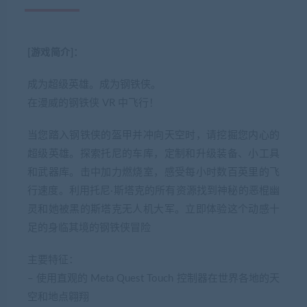
[游戏简介]：
成为超级英雄。成为钢铁侠。
在漫威的钢铁侠 VR 中飞行！
当您踏入钢铁侠的盔甲并冲向天空时，请挖掘您内心的
超级英雄。探索托尼的车库，定制和升级装备、小工具
和武器库。击中加力燃烧室，感受每小时数百英里的飞
行速度。利用托尼·斯塔克的所有资源找到神秘的恶棍幽
灵和她被黑的斯塔克无人机大军。立即体验这个动感十
足的身临其境的钢铁侠冒险
主要特征：
– 使用直观的 Meta Quest Touch 控制器在世界各地的天
空和地点翱翔