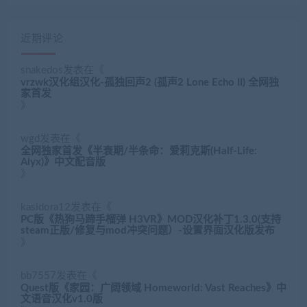
近期评论
snakedos
发表在《
vrzwk汉化组汉化-孤独回声2 (孤声2 Lone Echo II) 全网独
家首发
》
wgd
发表在《
全网独家首发《半衰期/半条命：爱莉克斯(Half-Life:
Alyx)》中文配音版
》
kasidora12
发表在《
PC版《热狗马蹄手榴弹 H3VR》MOD汉化补丁1.3.0(支持
steam正版/修复与mod冲突问题）-设置界面汉化版发布
》
bb7557
发表在《
Quest版《家园：广阔领域 Homeworld: Vast Reaches》中
文语音汉化v1.0版