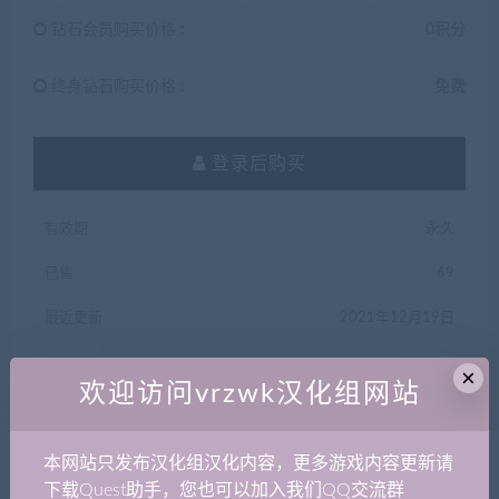
钻石会员购买价格 :
0积分
终身钻石购买价格 :
免费
登录后购买
有效期
永久
已售
69
最近更新
2021年12月19日
×
欢迎访问vrzwk汉化组网站
QQ咨询
本网站只发布汉化组汉化内容，更多游戏内容更新请
下载Quest助手，您也可以加入我们QQ交流群
VR中文库
»
PC版《崔佛拯救宇宙（Trover Saves the Universe）》