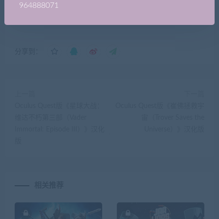
964888071
汉化版
分享到：
上一篇
下一篇
Oculus Quest版《星球大战：
Oculus Quest版《崔佛拯救宇
维达不朽第三部（Vader
宙（Trover Saves the
Immortal: Episode III）》汉化
Universe）》汉化版
版
相关推荐