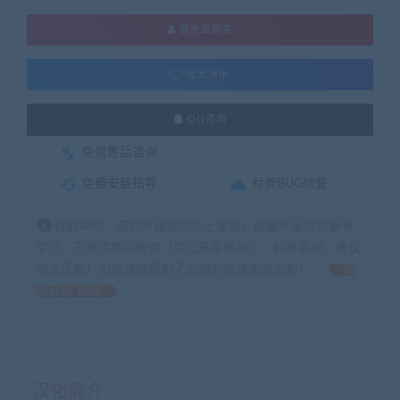
登录后购买
暂无演示
QQ咨询
免费售后咨询
免费安装指导
付费BUG修复
特别声明：原创产品提供以上服务，破解产品仅供参考
学习，不提供售后服务（均已杀毒检测），如有需求，建议
购买正版！如果源码侵犯了您的利益请留言告知！
如
何获得 积分
汉化简介