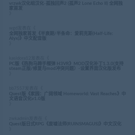
vrzwk汉化组汉化-孤独回声2 (孤声2 Lone Echo II) 全网独
家首发
》
wgd
发表在《
全网独家首发《半衰期/半条命：爱莉克斯(Half-Life:
Alyx)》中文配音版
》
kasidora12
发表在《
PC版《热狗马蹄手榴弹 H3VR》MOD汉化补丁1.3.0(支持
steam正版/修复与mod冲突问题）-设置界面汉化版发布
》
bb7557
发表在《
Quest版《家园：广阔领域 Homeworld: Vast Reaches》中
文语音汉化v1.0版
》
zwkadmin
发表在《
Quest版日式RPG《废墟法师(RUINSMAGUS)》中文汉化
》