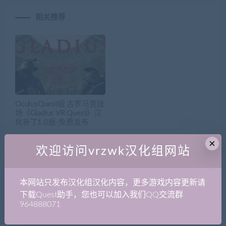
相关推荐
OculusQuest版 古罗马竞技
场《Gladius VR Quest》汉
化补丁1.0版-免费发布
×
欢迎访问vrzwk汉化组网站
10 评论
本网站只发布汉化组汉化内容，更多游戏内容更新请
下载Quest助手，您也可以加入我们QQ交流群
964888071
普通 1798993559
2020年11月28日 at 下午7:31