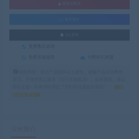
登录后购买
暂无演示
QQ咨询
免费售后咨询
免费安装指导
付费BUG修复
特别声明：原创产品提供以上服务，破解产品仅供参考
学习，不提供售后服务（均已杀毒检测），如有需求，建议
购买正版！如果源码侵犯了您的利益请留言告知！
如
何获得 积分
汉化简介