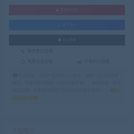
登录后购买
暂无演示
QQ咨询
免费售后咨询
免费安装指导
付费BUG修复
特别声明：原创产品提供以上服务，破解产品仅供参考
学习，不提供售后服务（均已杀毒检测），如有需求，建议
购买正版！如果源码侵犯了您的利益请留言告知！
如
何获得 积分
汉化简介