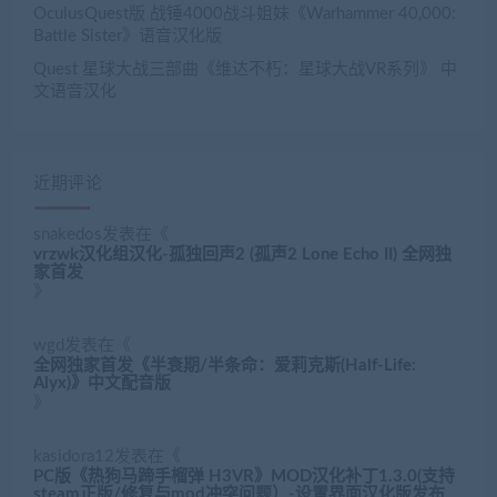
OculusQuest版 战锤4000战斗姐妹《Warhammer 40,000:
Battle Sister》语音汉化版
Quest 星球大战三部曲《维达不朽：星球大战VR系列》 中
文语音汉化
近期评论
snakedos
发表在《
vrzwk汉化组汉化-孤独回声2 (孤声2 Lone Echo II) 全网独
家首发
》
wgd
发表在《
全网独家首发《半衰期/半条命：爱莉克斯(Half-Life:
Alyx)》中文配音版
》
kasidora12
发表在《
PC版《热狗马蹄手榴弹 H3VR》MOD汉化补丁1.3.0(支持
steam正版/修复与mod冲突问题）-设置界面汉化版发布