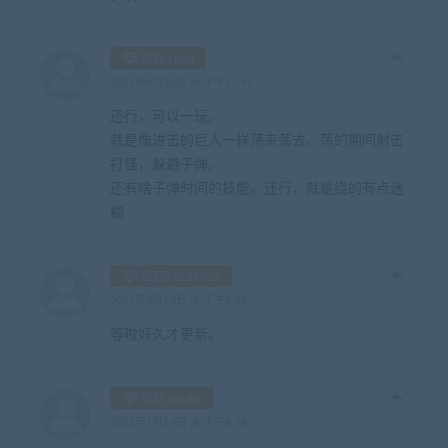
钻石 NAN
2021年4月26日 at 下午10:45
还行，可以一玩。
就是像进击的巨人一样荡来荡去。荡的期间射击
打怪，躲避子弹。
还有啥子弹时间的技能。还行，就是绕的有点迷
糊
钻石 l4537459
2021年4月28日 at 下午9:56
等啦好久才更新。
钻石 langke
2022年1月14日 at 下午8:58