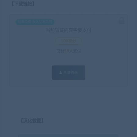
【下载链接】
钻石免费 永久钻石免费
当前隐藏内容需要支付
100积分
已有
58
人支付
登录购买
【汉化截图】