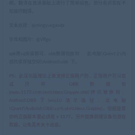
吧。翻译在直译基础上进行了简单润色，部分名词实在不
知道咋翻译。
文本处理：@mingyuegaoda
字库和图片：@VRgo
apk用sq安装即可，obb数据包放到 此电脑\Quest 2\内
部共享存储空间\Android\obb 下。
PS：此汉化版理论上是支持正版用户的，正版用户可以尝
试只将 OBB数据包
(main.1177.com.sketchbox.Grapple.obb)拷贝替换到：
Android\OBB下(win10演示路径：此电脑
\Quest\Android\OBB\com.sketchbox.Grapple)，但前提是
你的正版版本要必须是 v 1177，另外替换前建议备份游戏
数据，以免丢失关卡进度。