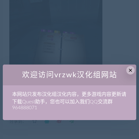
×
欢迎访问vrzwk汉化组网站
本网站只发布汉化组汉化内容，更多游戏内容更新请
VR中文库
»
152
下载Quest助手，您也可以加入我们QQ交流群
964888071
分享到：