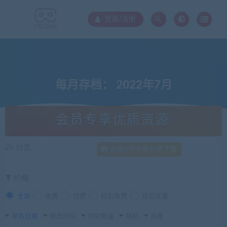
登录/注册
每月存档：
2022年7月
会员专享优质资源
分类
升级VIP无限免费下载
价格
全部
免费
付费
钻石免费
钻石优惠
发布日期
修改时间
评论数量
随机
热度