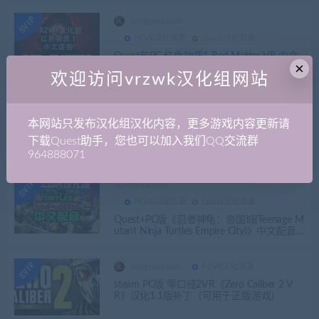
mingyuegaoda
PCVR汉化资源
Quest汉化资源
Quest和PC 红色物质1 Red Matter VR 中文
×
语音汉化（PC适用于正版）
欢迎访问vrzwk汉化组网站
mingyuegaoda
PCVR汉化资源
Quest汉化资源
本网站只发布汉化组汉化内容，更多游戏内容更新请
Quest和PC 红色物质2 Red Matter 2 VR 中
下载Quest助手，您也可以加入我们QQ交流群
文语音汉化（都适用于正版）
964888071
zwkadmin
PCVR汉化资源
Quest汉化资源
Quest+PC版《忍者神龟：帝国城(Teenage M
utant Ninja Turtles Empire City)》中文配音
版
mingyuegaoda
PCVR汉化资源
steam PC版 零口径2VR《Zero Caliber 2 V
R》汉化1.1版补丁（可用于正版游戏）