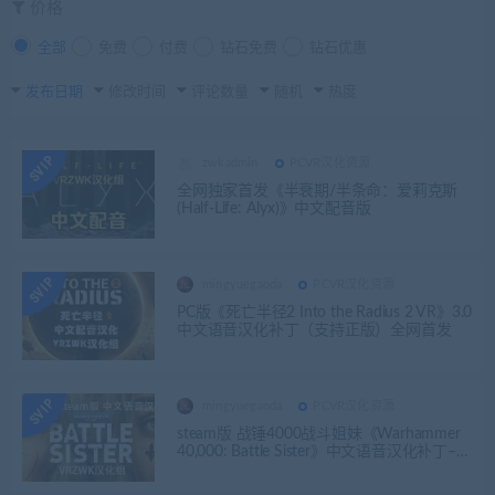
价格
全部
免费
付费
钻石免费
钻石优惠
发布日期
修改时间
评论数量
随机
热度
zwkadmin
PCVR汉化资源
全网独家首发《半衰期/半条命：爱莉克斯
(Half-Life: Alyx)》中文配音版
mingyuegaoda
PCVR汉化资源
PC版《死亡半径2 Into the Radius 2 VR》3.0
中文语音汉化补丁（支持正版）全网首发
mingyuegaoda
PCVR汉化资源
steam版 战锤4000战斗姐妹《Warhammer
40,000: Battle Sister》中文语音汉化补丁–正
版可用