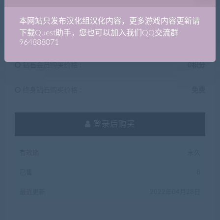
100
积分
本网站只发布汉化组汉化内容，更多游戏内容更新请
下载Quest助手，您也可以加入我们QQ交流群
普通用户购买价格 :
100积分
964888071
钻石会员购买价格 :
0积分
终身钻石购买价格 :
免费
登录后购买
有效期
永久
已售
8
最近更新
2022年04月28日