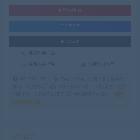
登录后购买
暂无演示
QQ咨询
免费售后咨询
免费安装指导
付费BUG修复
特别声明：原创产品提供以上服务，破解产品仅供参考
学习，不提供售后服务（均已杀毒检测），如有需求，建议
购买正版！如果源码侵犯了您的利益请留言告知！
如
何获得 积分
汉化简介