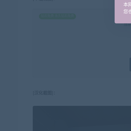
本
您也
钻石免费 永久钻石免费
当
[汉化截图]：