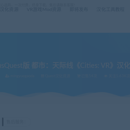
放心选购，一次付费，终身下载，售后请联系客服！
R汉化资源
VR游戏Mod资源
即将发布
汉化工具教程
lusQuest版 都市：天际线《Cities: VR》汉化
mingyuegaoda
Quest汉化资源
已售54次
关注5.63K
》汉化1.0版
售后服务：