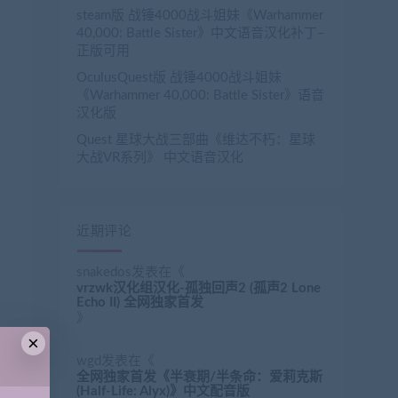
steam版 战锤4000战斗姐妹《Warhammer
40,000: Battle Sister》中文语音汉化补丁–
正版可用
OculusQuest版 战锤4000战斗姐妹
《Warhammer 40,000: Battle Sister》语音
汉化版
Quest 星球大战三部曲《维达不朽：星球
大战VR系列》 中文语音汉化
近期评论
snakedos
发表在《
vrzwk汉化组汉化-孤独回声2 (孤声2 Lone
Echo II) 全网独家首发
》
×
wgd
发表在《
全网独家首发《半衰期/半条命：爱莉克斯
(Half-Life: Alyx)》中文配音版