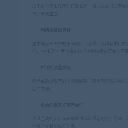
您不仅仅是市政厅的行政长官。将城市的部分区域
市的市长宝座。
利用昼夜的更替
城市随着一天中的不同时间而变化，影响着市民的
行。“夜生活”扩展包将使您得以掌控昼夜更替的不
广泛的改造支持
塑造或改进现有的地图和结构。随后您可将之导入
者的杰作。
灵活的自定义资产组件
通过游戏的资产编辑器改进或新建新的资产内容。您
他资产作者的资产作品。