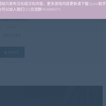
网站只发布汉化组汉化内容，更多游戏内容更新请下载Quest助
可以加入我们QQ交流群964888071
前隐藏内容需要支付
80积分
已有
54
人支付
登录购买