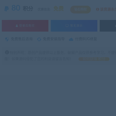
80
积分
免费
该资源永
优惠信息:
钻石特权
登录后购买
暂无演示
免费售后咨询
免费安装指导
付费BUG修复
特别声明：原创产品提供以上服务，破解产品仅供参考学习，不提
版！如果源码侵犯了您的利益请留言告知！
如何获得 积分