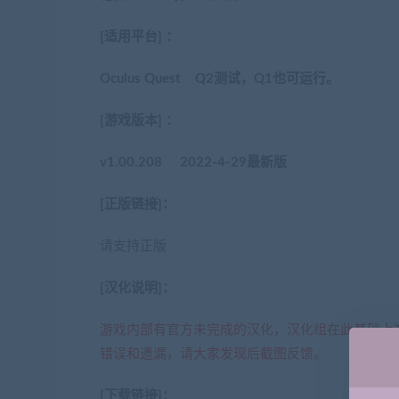
[适用平台] ：
Oculus Quest Q2测试，Q1也可运行。
[游戏版本] ：
v1.00.208 2022-4-29最新版
[正版链接]：
请支持正版
[汉化说明]：
游戏内部有官方未完成的汉化，汉化组在此基础上
错误和遗漏，请大家发现后截图反馈。
[下载链接]：