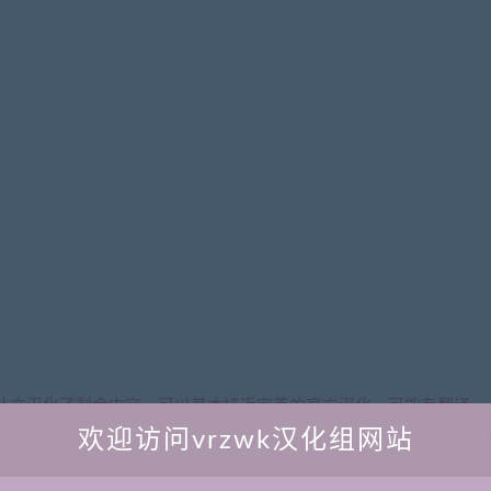
补充汉化了剩余内容，可以基本接近完美的官方汉化。可能有翻译
欢迎访问vrzwk汉化组网站