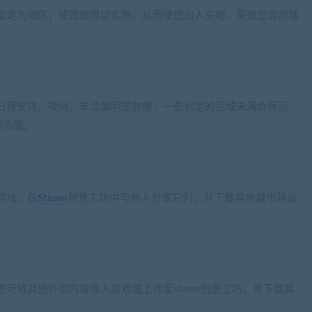
指定为地区，使政策得以实施，从而使您出人头地，荣登您自创城
日程安排。夜间，车流量明显放缓，一些划定的区域未满负荷运
同方面。
游戏，在
Steam
创意工坊中与他人分享它们，并下载其他城市建设
可将其他外部内容导入游戏或上传至steam创意工坊，并下载其