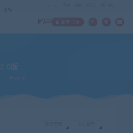
links
vip
专题
存档
标签云
用户中心
论坛
登录/注册
1.0版
次
已收录
环境配置
安装指导