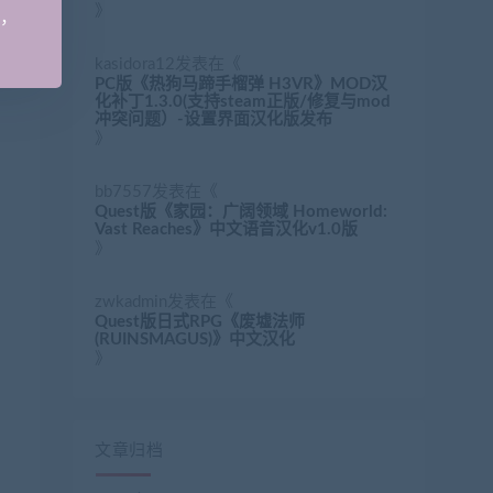
》
手，
kasidora12
发表在《
PC版《热狗马蹄手榴弹 H3VR》MOD汉
化补丁1.3.0(支持steam正版/修复与mod
冲突问题）-设置界面汉化版发布
》
bb7557
发表在《
Quest版《家园：广阔领域 Homeworld:
Vast Reaches》中文语音汉化v1.0版
》
zwkadmin
发表在《
Quest版日式RPG《废墟法师
(RUINSMAGUS)》中文汉化
》
文章归档