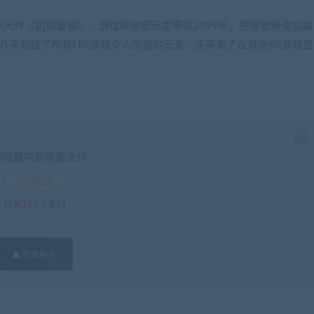
3A级VR大作《机械重装》，游戏将会把玩家带到2099年，感受被叛变机器
几乎包括了所有FPS游戏令人沉迷的元素，还带来了在其他VR游戏里
前隐藏内容需要支付
100积分
已有
126
人支付
登录购买