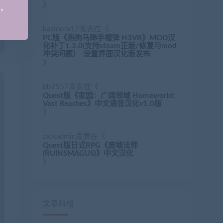
》
手，
kasidora12
发表在《
PC版《热狗马蹄手榴弹 H3VR》MOD汉
化补丁1.3.0(支持steam正版/修复与mod
冲突问题）-设置界面汉化版发布
》
bb7557
发表在《
Quest版《家园：广阔领域 Homeworld:
Vast Reaches》中文语音汉化v1.0版
》
zwkadmin
发表在《
Quest版日式RPG《废墟法师
(RUINSMAGUS)》中文汉化
》
文章归档