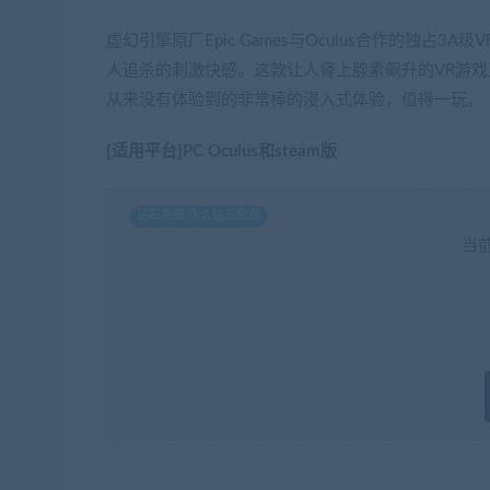
虚幻引擎原厂Epic Games与Oculus合作的独占
人追杀的刺激快感。这款让人肾上腺素飙升的VR游戏
从来没有体验到的非常棒的浸入式体验，值得一玩。
[适用平台]PC Oculus和steam版
钻石免费 永久钻石免费
当