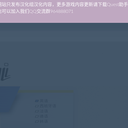
网站只发布汉化组汉化内容，更多游戏内容更新请下载Quest助
可以加入我们QQ交流群964888071