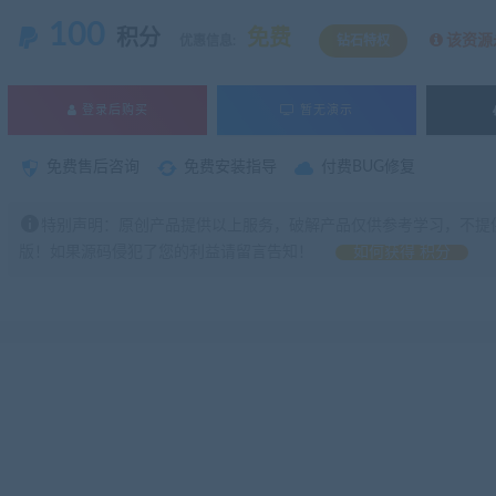
100
积分
免费
该资源
优惠信息:
钻石特权
登录后购买
暂无演示
免费售后咨询
免费安装指导
付费BUG修复
特别声明：原创产品提供以上服务，破解产品仅供参考学习，不提
版！如果源码侵犯了您的利益请留言告知！
如何获得 积分