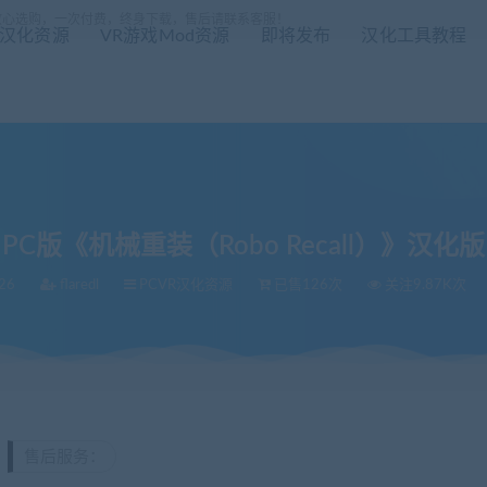
放心选购，一次付费，终身下载，售后请联系客服！
R汉化资源
VR游戏Mod资源
即将发布
汉化工具教程
PC版《机械重装（Robo Recall）》汉化版
26
flaredl
PCVR汉化资源
已售126次
关注9.87K次
售后服务：