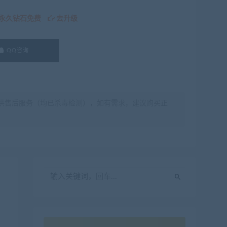
永久钻石免费
去升级
QQ咨询
供售后服务（均已杀毒检测），如有需求，建议购买正