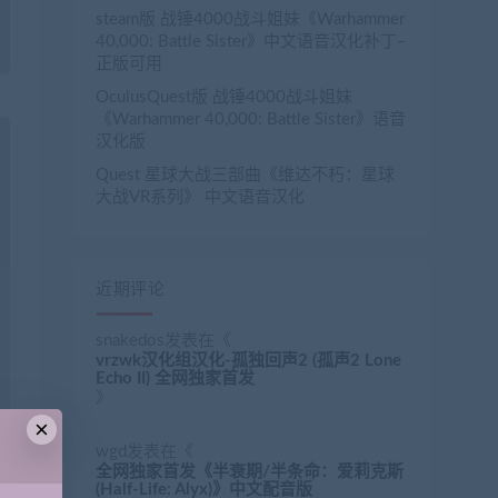
steam版 战锤4000战斗姐妹《Warhammer
40,000: Battle Sister》中文语音汉化补丁–
正版可用
OculusQuest版 战锤4000战斗姐妹
《Warhammer 40,000: Battle Sister》语音
汉化版
Quest 星球大战三部曲《维达不朽：星球
大战VR系列》 中文语音汉化
近期评论
snakedos
发表在《
vrzwk汉化组汉化-孤独回声2 (孤声2 Lone
Echo II) 全网独家首发
》
×
wgd
发表在《
全网独家首发《半衰期/半条命：爱莉克斯
(Half-Life: Alyx)》中文配音版